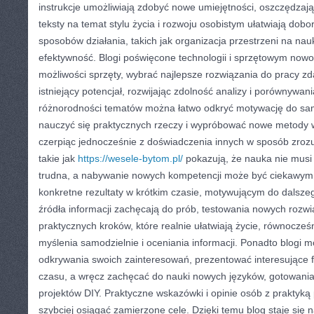
instrukcje umożliwiają zdobyć nowe umiejętności, oszczędzając
teksty na temat stylu życia i rozwoju osobistym ułatwiają dob
sposobów działania, takich jak organizacja przestrzeni na nau
efektywność. Blogi poświęcone technologii i sprzętowym no
możliwości sprzęty, wybrać najlepsze rozwiązania do pracy zda
istniejący potencjał, rozwijając zdolność analizy i porównywani
różnorodności tematów można łatwo odkryć motywację do sam
nauczyć się praktycznych rzeczy i wypróbować nowe metody 
czerpiąc jednocześnie z doświadczenia innych w sposób zrozum
takie jak
https://wesele-bytom.pl/
pokazują, że nauka nie musi 
trudna, a nabywanie nowych kompetencji może być ciekawy
konkretne rezultaty w krótkim czasie, motywującym do dalszego
źródła informacji zachęcają do prób, testowania nowych rozwi
praktycznych kroków, które realnie ułatwiają życie, równocze
myślenia samodzielnie i oceniania informacji. Ponadto blogi 
odkrywania swoich zainteresowań, prezentować interesujące 
czasu, a wręcz zachęcać do nauki nowych języków, gotowania 
projektów DIY. Praktyczne wskazówki i opinie osób z praktyką
szybciej osiągać zamierzone cele. Dzięki temu blog staje się 