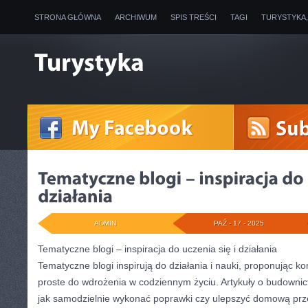
STRONA GŁÓWNA
ARCHIWUM
SPIS TREŚCI
TAGI
TURYSTYKA
ADMIN
PAŹ - 17 - 2025
Tematyczne blogi – inspiracja do uczenia się i działania
Tematyczne blogi inspirują do działania i nauki, proponując ko
proste do wdrożenia w codziennym życiu. Artykuły o budownic
jak samodzielnie wykonać poprawki czy ulepszyć domową prz