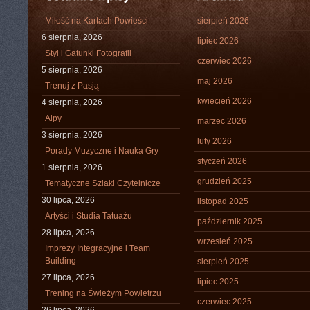
Miłość na Kartach Powieści
sierpień 2026
6 sierpnia, 2026
lipiec 2026
Styl i Gatunki Fotografii
czerwiec 2026
5 sierpnia, 2026
maj 2026
Trenuj z Pasją
kwiecień 2026
4 sierpnia, 2026
Alpy
marzec 2026
3 sierpnia, 2026
luty 2026
Porady Muzyczne i Nauka Gry
styczeń 2026
1 sierpnia, 2026
grudzień 2025
Tematyczne Szlaki Czytelnicze
30 lipca, 2026
listopad 2025
Artyści i Studia Tatuażu
październik 2025
28 lipca, 2026
wrzesień 2025
Imprezy Integracyjne i Team
Building
sierpień 2025
27 lipca, 2026
lipiec 2025
Trening na Świeżym Powietrzu
czerwiec 2025