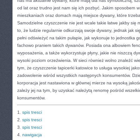
nas ma aktualnie dywany, które mają dla nas symboliczną, s
od lat oraz trudno jest nam się ich pozbyć. Jakim sposobem 
mieszkaniach oraz domach mają miejsce dywany, które trzeba
Samodzielne czyszczenie nie jest wcale takie łatwe jakby się
to, że ludzie regularnie odkurzają swoje dywany, jednak jak si
pełni odświeżyć na takim pułapie, jak wykonuje to jednostka 
fachowo praniem takich dywanów. Posiada ona albowiem feno
wyposażenia, a także wykorzystuje płyny, jakie nie niszczą d
wysoki poziom orzeźwienia. W sieci również wolno znaleźć wiel
tym, że czyszczenie tapicerki katowice to usługa wysokiej jako
zadowolenie wśród wszystkich następnych konsumentów. Dziej
korporacja jest nastawiona w głównej mierze na wysoką jakoś
zależy jej na tym, by uzyskać należytą renomę pośród wszelki
konsumentów.
1.
spis tresci
2.
spis tresci
3.
spis tresci
4.
nawigacja