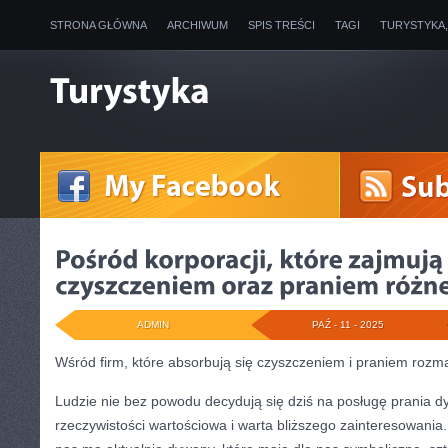
STRONA GŁÓWNA
ARCHIWUM
SPIS TREŚCI
TAGI
TURYSTYKA
ADMIN
PAŹ - 11 - 2025
Wśród firm, które absorbują się czyszczeniem i praniem rozm
Ludzie nie bez powodu decydują się dziś na posługę prania 
rzeczywistości wartościowa i warta bliższego zainteresowania.