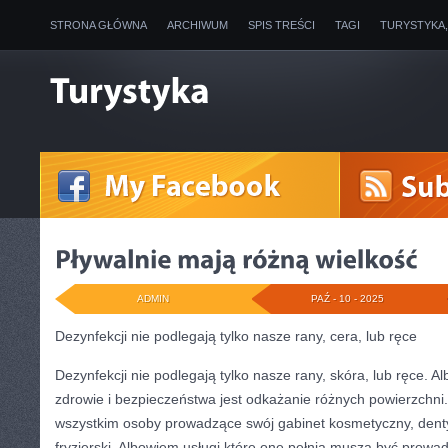
STRONA GŁÓWNA
ARCHIWUM
SPIS TREŚCI
TAGI
TURYSTYKA
ADMIN
PAŹ - 10 - 2025
Dezynfekcji nie podlegają tylko nasze rany, cera, lub ręce
Dezynfekcji nie podlegają tylko nasze rany, skóra, lub ręce. 
zdrowie i bezpieczeństwa jest odkażanie różnych powierzchni
wszystkim osoby prowadzące swój gabinet kosmetyczny, denty
fryzjerski. Albowiem usługi które one pełnią muszą być prowa