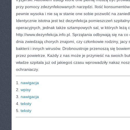
przy pomocy zdezynfekowanych narzędzi. Ilość konsumentów 
pewnie wysoka i nie są w stanie one sobie pozwolić na zaniedb
Identycznie istotna jest też dezynfekcja pomieszczeń szpitalnyc
operacyjnych, jednak także sztampowych sal, w których leżą c
http://www.dezynfekcja.info.pl. Sprzątania odbywają się na c
dnia zwiedzają chorych znajomi, czy członkowie rodziny, jacy 
bakterii i innych wirusów. Drobnoustroje przenoszą się bowie
przez powietrze. Każdy z nas może je przynieść na swoich but
władze szpitala już od jakiegoś czasu wprowadziły nakaz nosz
ochraniaczy.
1.
nawigacja
2.
wpisy
3.
nawigacja
4.
teksty
5.
teksty
CATEGORIES:
TURYSTYKA, PODRÓŻE