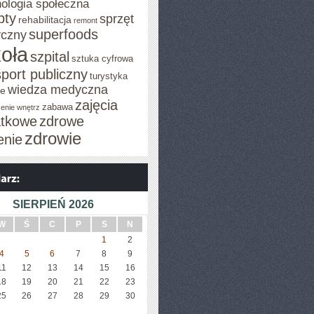
ologia społeczna
pty
sprzęt
rehabilitacja
remont
superfoods
czny
oła
szpital
sztuka cyfrowa
sport publiczny
turystyka
wiedza medyczna
je
zajęcia
zabawa
enie wnętrz
tkowe
zdrowe
zdrowie
enie
SIERPIEŃ 2026
W
Ś
C
P
S
N
1
2
4
5
6
7
8
9
11
12
13
14
15
16
18
19
20
21
22
23
25
26
27
28
29
30