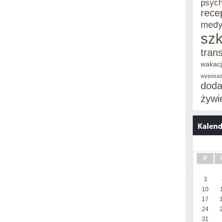
psych
rece
medy
szk
tran
wakac
wyposaż
doda
żywi
P
3
10
17
24
31