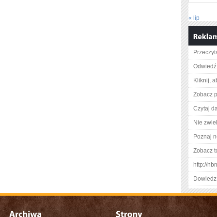
« lip
Przeczyt
Odwiedź 
Kliknij, 
Zobacz p
Czytaj da
Nie zwlek
Poznaj n
Zobacz t
http://n
Dowiedz 