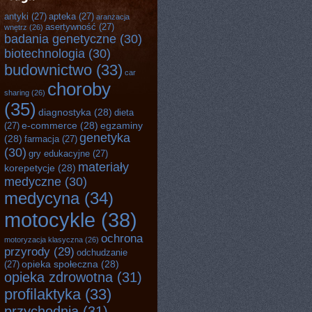
antyki
(27)
apteka
(27)
aranżacja
asertywność
(27)
wnętrz
(26)
badania genetyczne
(30)
biotechnologia
(30)
budownictwo
(33)
car
choroby
sharing
(26)
(35)
diagnostyka
(28)
dieta
e-commerce
(28)
egzaminy
(27)
genetyka
(28)
farmacja
(27)
(30)
gry edukacyjne
(27)
materiały
korepetycje
(28)
medyczne
(30)
medycyna
(34)
motocykle
(38)
ochrona
motoryzacja klasyczna
(26)
przyrody
(29)
odchudzanie
opieka społeczna
(28)
(27)
opieka zdrowotna
(31)
profilaktyka
(33)
przychodnia
(31)