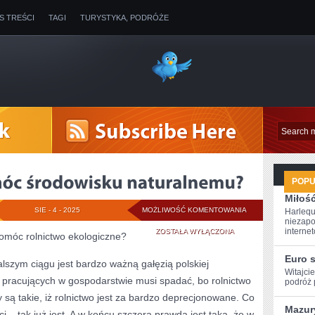
IS TREŚCI
TAGI
TURYSTYKA, PODRÓŻE
POP
Miłoś
CO
SIE - 4 - 2025
MOŻLIWOŚĆ KOMENTOWANIA
Harlequ
niezapo
ROBIĆ,
internet
ZOSTAŁA WYŁĄCZONA
pomóc rolnictwo ekologiczne?
ABY
Euro 
lszym ciągu jest bardzo ważną gałęzią polskiej
Witajci
POMÓC
b pracujących w gospodarstwie musi spadać, bo rolnictwo
podróż p
ŚRODOWISKU
ty są takie, iż rolnictwo jest za bardzo deprecjonowane. Co
Mazury
 – tak już jest. A w końcu szczera prawda jest taka, że w
NATURALNEMU?