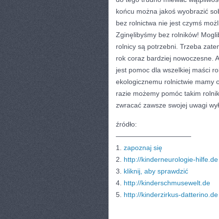
końcu można jakoś wyobrazić sobi
bez rolnictwa nie jest czymś moż
Zginęlibyśmy bez rolników! Mogli
rolnicy są potrzebni. Trzeba zate
rok coraz bardziej nowoczesne. 
jest pomoc dla wszelkiej maści ro
ekologicznemu rolnictwie mamy ok
razie możemy pomóc takim rolni
zwracać zawsze swojej uwagi wył
źródło:
———————————
1.
zapoznaj się
2.
http://kinderneurologie-hilfe.de
3.
kliknij, aby sprawdzić
4.
http://kinderschmusewelt.de
5.
http://kinderzirkus-datterino.de
CATEGORIES:
TURYSTYKA, PODRÓŻE