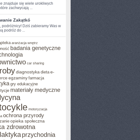
e znajduje się wiele⁣ urokliwych
które zachwycają ...
wanie Zakątkó
e, podróżnicy! Dziś zabieramy Was w
‍ podróż do ...
apteka
aranżacja wnętrz
badania genetyczne
wność
chnologia
ownictwo
car sharing
roby
diagnostyka
e-
dieta
rce
egzaminy
farmacja
tyka
gry edukacyjne
materiały medyczne
tycje
ycyna
tocykle
motoryzacja
ochrona przyrody
na
opieka społeczna
zanie
ka zdrowotna
ilaktyka
przychodnia