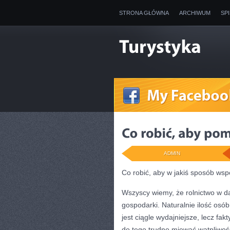
STRONA GŁÓWNA
ARCHIWUM
SP
ADMIN
Co robić, aby w jakiś sposób ws
Wszyscy wiemy, że rolnictwo w da
gospodarki. Naturalnie ilość osó
jest ciągle wydajniejsze, lecz fak
do tego trudno miewać wątpliwości