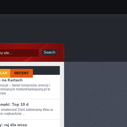
ULAR
RECENT
ć na Kartach
iny.pl – świat romansów, emocji i
mnianych historiiHarlequiny.pl to
owa ...
smaki: Top 10 d
e smakosze! Dziś zabieramy Was w
o ⁤najbardziej ...
: raj dla wcza