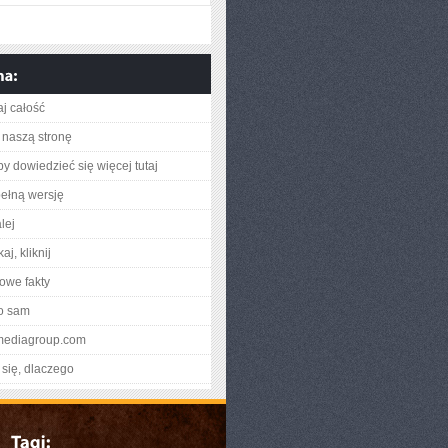
aj całość
naszą stronę
aby dowiedzieć się więcej tutaj
ełną wersję
lej
aj, kliknij
owe fakty
o sam
bmediagroup.com
się, dlaczego