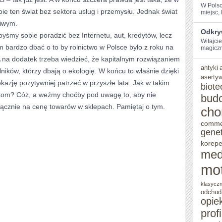
W Polsc
e ten świat bez sektora usług i przemysłu. Jednak świat
miejsc, 
liwym.
Odkry
byśmy sobie poradzić bez Internetu, aut, kredytów, lecz
Witajci
m bardzo dbać o to by rolnictwo w Polsce było z roku na
magiczną
A na dodatek trzeba wiedzieć, że kapitalnym rozwiązaniem
antyki
lników, którzy dbają o ekologię. W końcu to właśnie dzięki
aserty
azję pozytywniej patrzeć w przyszłe lata. Jak w takim
biote
kom? Cóż, a weźmy choćby pod uwagę to, aby nie
bud
ącznie na cenę towarów w sklepach. Pamiętaj o tym.
cho
comme
gene
korepe
med
mo
klasycz
odchud
opie
prof