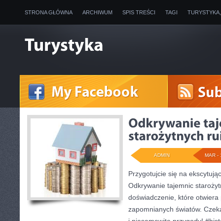
STRONA GŁÓWNA
ARCHIWUM
SPIS TREŚCI
TAGI
TURYSTYKA
ADMIN
MAR - 
Przygotujcie się na ekscytując
Odkrywanie tajemnic starożyt
doświadczenie, które otwiera
zapomnianych światów. Czeka