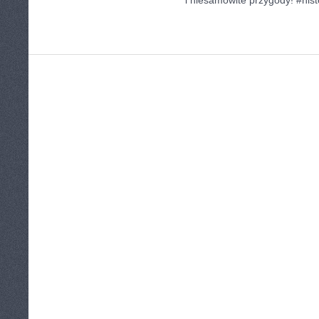
i niesamowite przygody! #hist