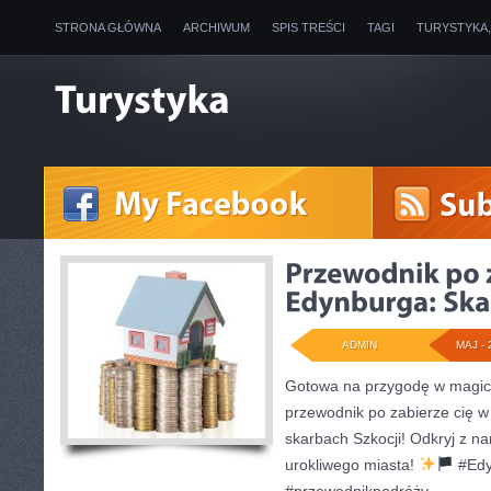
STRONA GŁÓWNA
ARCHIWUM
SPIS TREŚCI
TAGI
TURYSTYKA
ADMIN
MAJ - 
Gotowa na przygodę w magi
przewodnik po zabierze cię w
skarbach Szkocji! Odkryj z na
urokliwego miasta!
#Edy