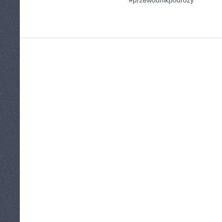
#przewodnikpodróży